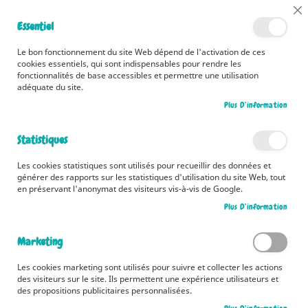
📅 Découvrez dès maintenant nos 2 agendas pour la rentrée !
Cl
Essentiel
Cliquez ici
📅
Co
Ba
🚚 Bénéficiez d'une livraison à 0,01€ en France métropolitaine et
Le bon fonctionnement du site Web dépend de l'activation de ces
Belgique dès 35 euros d'achat ! 🚚
cookies essentiels, qui sont indispensables pour rendre les
fonctionnalités de base accessibles et permettre une utilisation
adéquate du site.
Plus D’information
Rechercher
Statistiques
Accueil
Mes premiers coloriages - Pâques
Les cookies statistiques sont utilisés pour recueillir des données et
Skip
générer des rapports sur les statistiques d'utilisation du site Web, tout
to
en préservant l'anonymat des visiteurs vis-à-vis de Google.
the
Plus D’information
end
of
the
Marketing
images
gallery
Les cookies marketing sont utilisés pour suivre et collecter les actions
des visiteurs sur le site. Ils permettent une expérience utilisateurs et
des propositions publicitaires personnalisées.