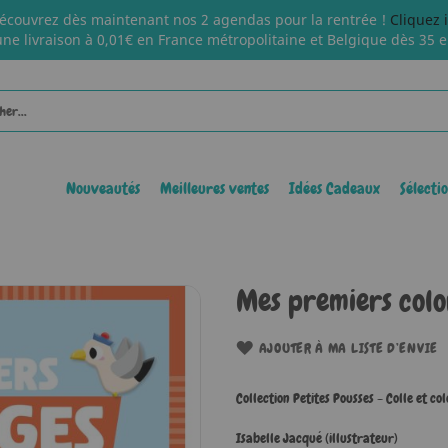
écouvrez dès maintenant nos 2 agendas pour la rentrée !
Cliquez 
une livraison à 0,01€ en France métropolitaine et Belgique dès 35 e
Nouveautés
Meilleures ventes
Idées Cadeaux
Sélecti
Mes premiers color
AJOUTER À MA LISTE D’ENVIE
Collection Petites Pousses - Colle et col
Isabelle Jacqué (illustrateur)