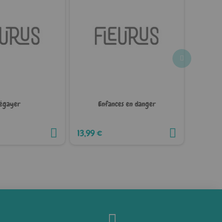
égayer
Enfances en danger
Évaluat
13,99 €
12,99 €