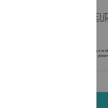
J'ai mal à ma mère
À l'aide, y a un s
placard
22,00 €
5,49 €