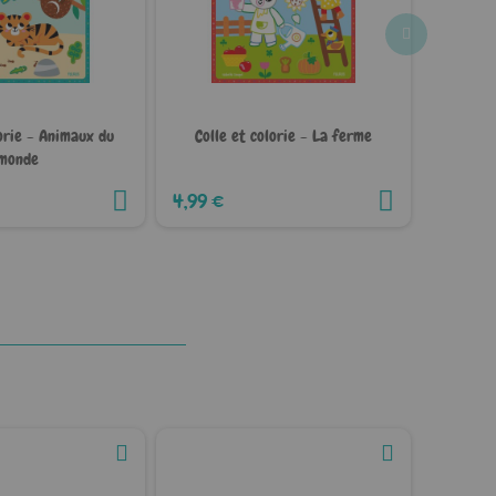
lorie - Animaux du
Colle et colorie - La ferme
Mes 
monde
4,99 €
4,99 €