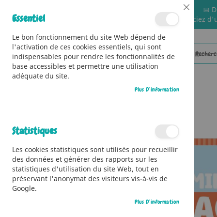
📅 D
Close
Essentiel
🚚 Bénéficiez d'
Cookie
Bar
Le bon fonctionnement du site Web dépend de
l'activation de ces cookies essentiels, qui sont
indispensables pour rendre les fonctionnalités de
base accessibles et permettre une utilisation
adéquate du site.
Plus D’information
CATÉGORIES
Accueil
Mes premiers coloriages - Vive l’été !
Statistiques
Skip
Les cookies statistiques sont utilisés pour recueillir
to
des données et générer des rapports sur les
the
statistiques d'utilisation du site Web, tout en
end
préservant l'anonymat des visiteurs vis-à-vis de
of
Google.
the
images
Plus D’information
gallery