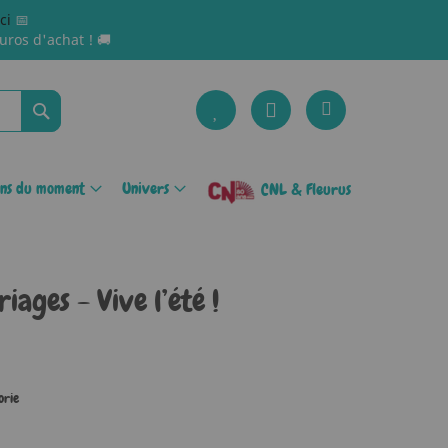
ici
📅
uros d'achat ! 🚚
Rechercher
ons du moment
Univers
CNL & Fleurus
iages - Vive l’été !
orie