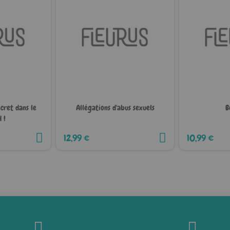
ecret dans le
Allégations d'abus sexuels
B
 !
12,99 €
10,99 €