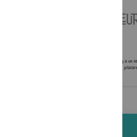
J'ai mal à ma mère
À l'aide, y a un s
placard
22,00 €
5,49 €