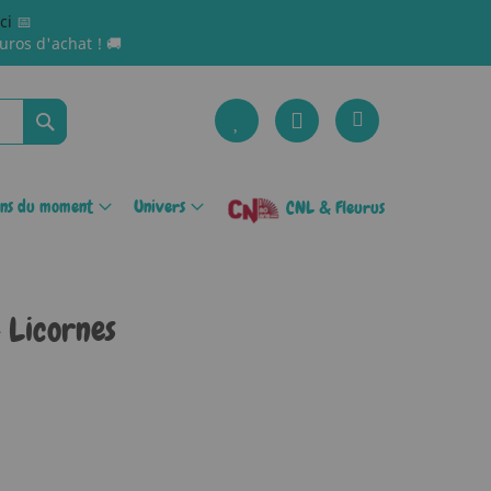
ici
📅
uros d'achat ! 🚚
Rechercher
ons du moment
Univers
CNL & Fleurus
 Licornes