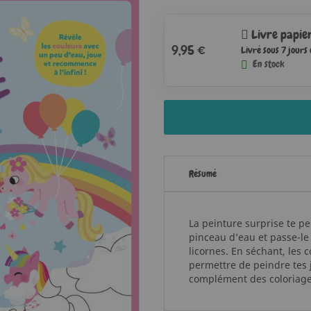
Livre papie
9,95 €
Livré sous 7 jours
En stock
Résumé
La peinture surprise te p
pinceau d’eau et passe-le
licornes. En séchant, les
permettre de peindre tes j
complément des coloriages