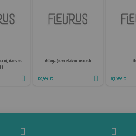
ecret dans le
Allégations d'abus sexuels
B
 !
12,99 €
10,99 €