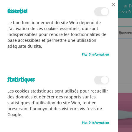
📅 D
Close
Essentiel
🚚 Bénéficiez d'
Cookie
Bar
Le bon fonctionnement du site Web dépend de
l'activation de ces cookies essentiels, qui sont
indispensables pour rendre les fonctionnalités de
base accessibles et permettre une utilisation
adéquate du site.
Plus D’information
CATÉGORIES
Accueil
Pinceau surprise - Licornes
Statistiques
Skip
Les cookies statistiques sont utilisés pour recueillir
to
des données et générer des rapports sur les
the
statistiques d'utilisation du site Web, tout en
end
préservant l'anonymat des visiteurs vis-à-vis de
of
Google.
the
images
Plus D’information
gallery