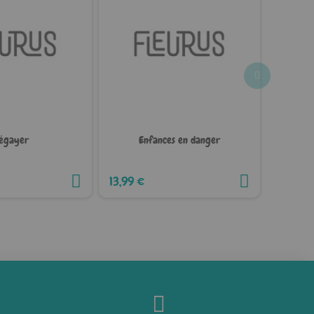
égayer
Enfances en danger
Évaluat
13,99 €
12,99 €