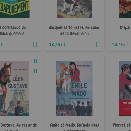
e Commando du
Jacques et Toinette. Au cœur
Dispar
débarquement
de la Révolution
 €
14,90 €
14,95 €
 Gustave. Au coeur de
Emile et Mado. Enfants dans
Pierrot et