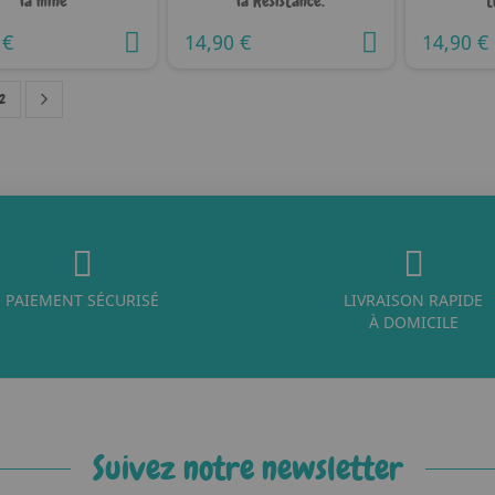
la mine
la Résistance.
t
 €
14,90 €
14,90 €
Page
Suivant
ez actuellement la page
Page
2
PAIEMENT SÉCURISÉ
LIVRAISON RAPIDE
À DOMICILE
Suivez notre newsletter