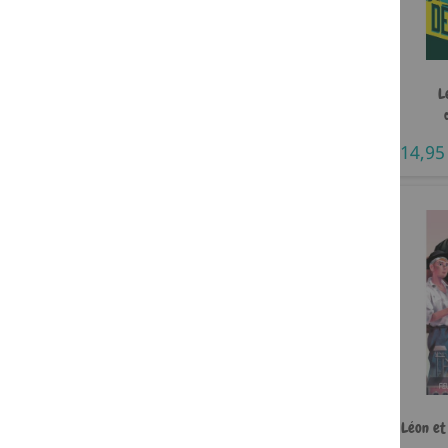
L
14,95
Léon et