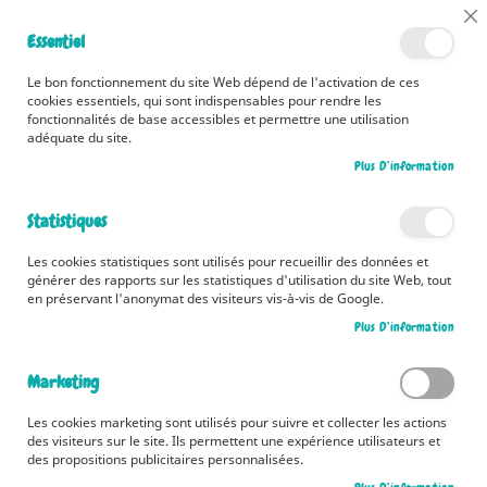
📅 Découvrez dès maintenant nos 2 agendas pour la rentrée !
Cl
Essentiel
Cliquez ici
📅
Co
Ba
🚚 Bénéficiez d'une livraison à 0,01€ en France métropolitaine et
Le bon fonctionnement du site Web dépend de l'activation de ces
Belgique dès 35 euros d'achat ! 🚚
cookies essentiels, qui sont indispensables pour rendre les
fonctionnalités de base accessibles et permettre une utilisation
adéquate du site.
Plus D’information
Rechercher
Statistiques
Accueil
Contes et albums
Albums
Les cookies statistiques sont utilisés pour recueillir des données et
Albums
générer des rapports sur les statistiques d'utilisation du site Web, tout
en préservant l'anonymat des visiteurs vis-à-vis de Google.
Pa
Filtrer par
Trier par
Plus D’information
or
cr
Produits
1
-
12
sur
111
Marketing
Les cookies marketing sont utilisés pour suivre et collecter les actions
des visiteurs sur le site. Ils permettent une expérience utilisateurs et
des propositions publicitaires personnalisées.