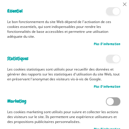
📅 Découvrez dès maintenant nos 2 agendas pour la rentrée !
Cl
Essentiel
Cliquez ici
📅
Co
Ba
🚚 Bénéficiez d'une livraison à 0,01€ en France métropolitaine et
Le bon fonctionnement du site Web dépend de l'activation de ces
Belgique dès 35 euros d'achat ! 🚚
cookies essentiels, qui sont indispensables pour rendre les
fonctionnalités de base accessibles et permettre une utilisation
adéquate du site.
Plus D’information
Rechercher
Statistiques
Accueil
Documentaires
Dès 6 ans
Imageries
Les cookies statistiques sont utilisés pour recueillir des données et
Imageries
générer des rapports sur les statistiques d'utilisation du site Web, tout
en préservant l'anonymat des visiteurs vis-à-vis de Google.
Pa
Filtrer par
Trier par
Plus D’information
or
cr
Produits
1
-
12
sur
32
Marketing
Les cookies marketing sont utilisés pour suivre et collecter les actions
des visiteurs sur le site. Ils permettent une expérience utilisateurs et
des propositions publicitaires personnalisées.