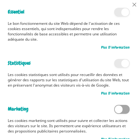
📅 Découvrez dès maintenant nos 2 agendas pour la rentrée !
Cl
Essentiel
Cliquez ici
📅
Co
Ba
🚚 Bénéficiez d'une livraison à 0,01€ en France métropolitaine et
Le bon fonctionnement du site Web dépend de l'activation de ces
Belgique dès 35 euros d'achat ! 🚚
cookies essentiels, qui sont indispensables pour rendre les
fonctionnalités de base accessibles et permettre une utilisation
adéquate du site.
Plus D’information
Rechercher
Statistiques
Accueil
Héros et personnages
P'tits véhicules
Les cookies statistiques sont utilisés pour recueillir des données et
P'tits véhicules
générer des rapports sur les statistiques d'utilisation du site Web, tout
en préservant l'anonymat des visiteurs vis-à-vis de Google.
Découvrez la nouvelle collection P'tits Véhicules
Plus D’information
Pa
Marketing
Filtrer par
Trier par
or
cr
Les cookies marketing sont utilisés pour suivre et collecter les actions
Produits
1
-
12
sur
44
des visiteurs sur le site. Ils permettent une expérience utilisateurs et
des propositions publicitaires personnalisées.