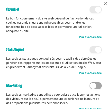
📅 Découvrez dès maintenant nos 2 agendas pour la rentrée !
Cl
Essentiel
Cliquez ici
📅
Co
Ba
🚚 Bénéficiez d'une livraison à 0,01€ en France métropolitaine et
Le bon fonctionnement du site Web dépend de l'activation de ces
Belgique dès 35 euros d'achat ! 🚚
cookies essentiels, qui sont indispensables pour rendre les
fonctionnalités de base accessibles et permettre une utilisation
adéquate du site.
Plus D’information
Rechercher
Statistiques
Accueil
L'ambulance de Maxence
Les cookies statistiques sont utilisés pour recueillir des données et
Skip
générer des rapports sur les statistiques d'utilisation du site Web, tout
to
en préservant l'anonymat des visiteurs vis-à-vis de Google.
the
Plus D’information
end
of
the
Marketing
images
gallery
Les cookies marketing sont utilisés pour suivre et collecter les actions
des visiteurs sur le site. Ils permettent une expérience utilisateurs et
des propositions publicitaires personnalisées.