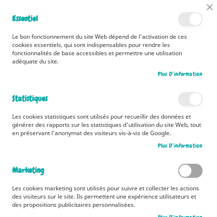
📅 Découvrez dès maintenant nos 2 agendas pour la rentrée !
Cl
Essentiel
Cliquez ici
📅
Co
Ba
🚚 Bénéficiez d'une livraison à 0,01€ en France métropolitaine et
Le bon fonctionnement du site Web dépend de l'activation de ces
Belgique dès 35 euros d'achat ! 🚚
cookies essentiels, qui sont indispensables pour rendre les
fonctionnalités de base accessibles et permettre une utilisation
adéquate du site.
Plus D’information
Rechercher
Statistiques
Accueil
Le Petit Prince pour les bébés
Les cookies statistiques sont utilisés pour recueillir des données et
Skip
générer des rapports sur les statistiques d'utilisation du site Web, tout
to
en préservant l'anonymat des visiteurs vis-à-vis de Google.
the
Plus D’information
end
of
the
Marketing
images
gallery
Les cookies marketing sont utilisés pour suivre et collecter les actions
des visiteurs sur le site. Ils permettent une expérience utilisateurs et
des propositions publicitaires personnalisées.