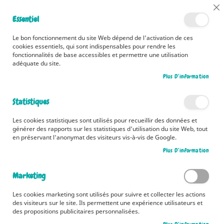
📅 Découvrez dès maintenant nos 2 agendas pour la rentrée !
Cl
Essentiel
Cliquez ici
📅
Co
Ba
🚚 Bénéficiez d'une livraison à 0,01€ en France métropolitaine et
Le bon fonctionnement du site Web dépend de l'activation de ces
Belgique dès 35 euros d'achat ! 🚚
cookies essentiels, qui sont indispensables pour rendre les
fonctionnalités de base accessibles et permettre une utilisation
adéquate du site.
Plus D’information
Rechercher
Statistiques
Coloriages / Dessins
La sélection des
Les cookies statistiques sont utilisés pour recueillir des données et
artistes !
générer des rapports sur les statistiques d'utilisation du site Web, tout
en préservant l'anonymat des visiteurs vis-à-vis de Google.
JE DÉCOUVRE LA
SÉLECTION 2026
Plus D’information
Marketing
Nos Nouveautés
Les cookies marketing sont utilisés pour suivre et collecter les actions
des visiteurs sur le site. Ils permettent une expérience utilisateurs et
des propositions publicitaires personnalisées.