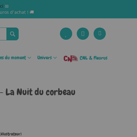
ici
📅
uros d'achat ! 🚚
Rechercher
ons du moment
Univers
CNL & Fleurus
- La Nuit du corbeau
illustrateur)