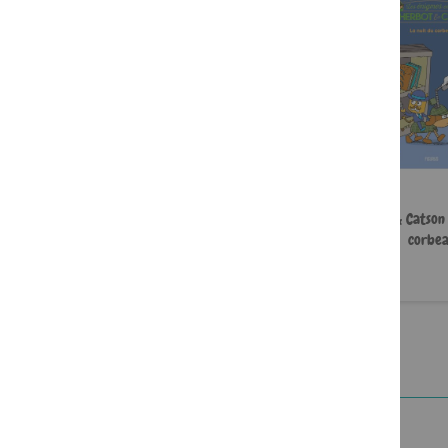
Sherbot & Catson - Le vol du
Sherbot & Catson 
diamant vert
corbe
11,95 €
11,95 €