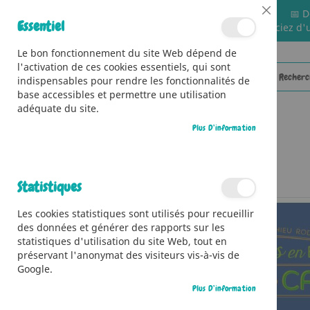
📅 D
Close
Essentiel
🚚 Bénéficiez d'
Cookie
Bar
Le bon fonctionnement du site Web dépend de
l'activation de ces cookies essentiels, qui sont
indispensables pour rendre les fonctionnalités de
base accessibles et permettre une utilisation
adéquate du site.
Plus D’information
CATÉGORIES
Accueil
Sherbot & Catson - La Nuit du corbeau
Statistiques
Skip
Les cookies statistiques sont utilisés pour recueillir
to
des données et générer des rapports sur les
the
statistiques d'utilisation du site Web, tout en
end
préservant l'anonymat des visiteurs vis-à-vis de
of
Google.
the
images
Plus D’information
gallery