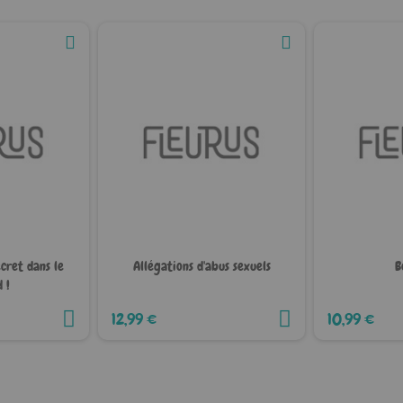
ecret dans le
Allégations d'abus sexuels
B
 !
12,99 €
10,99 €