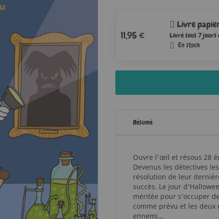
Livre papie
11,95 €
Livré sous 7 jours
En stock
Résumé
Ouvre l'œil et résous 28 
Devenus les détectives le
résolution de leur dernièr
succès. Le jour d’Hallowe
méritée pour s’occuper de
comme prévu et les deux r
ennemi…