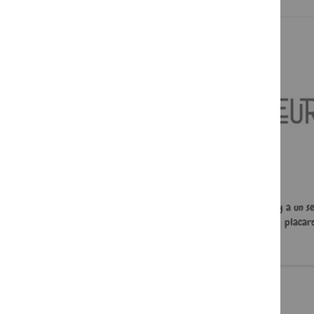
J'ai mal à ma mère
À l'aide, y a un s
placard
22,00 €
5,49 €