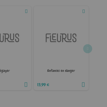
égayer
Enfances en danger
Évaluat
13,99 €
12,99 €