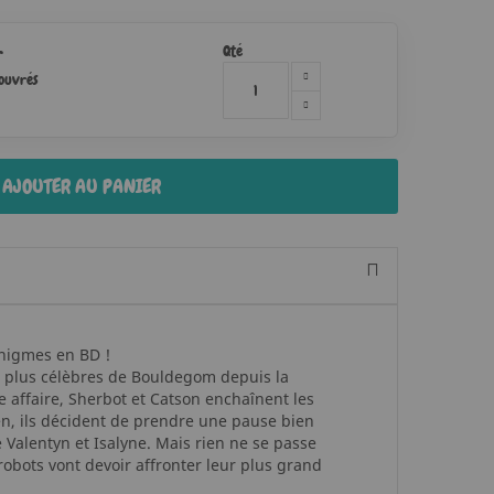
Qté
r
 ouvrés
AJOUTER AU PANIER
énigmes en BD !
s plus célèbres de Bouldegom depuis la
e affaire, Sherbot et Catson enchaînent les
en, ils décident de prendre une pause bien
 Valentyn et Isalyne. Mais rien ne se passe
obots vont devoir affronter leur plus grand