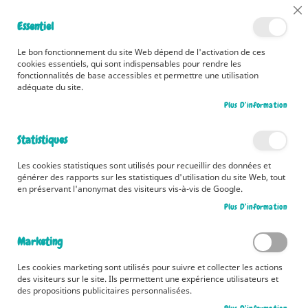
📅 Découvrez dès maintenant nos 2 agendas pour la rentrée !
Cl
Essentiel
Cliquez ici
📅
Co
Ba
🚚 Bénéficiez d'une livraison à 0,01€ en France métropolitaine et
Le bon fonctionnement du site Web dépend de l'activation de ces
Belgique dès 35 euros d'achat ! 🚚
cookies essentiels, qui sont indispensables pour rendre les
fonctionnalités de base accessibles et permettre une utilisation
adéquate du site.
Plus D’information
Rechercher
Statistiques
Accueil
Nouveautés Fleurus
Les cookies statistiques sont utilisés pour recueillir des données et
Nouveautés Fleurus
générer des rapports sur les statistiques d'utilisation du site Web, tout
en préservant l'anonymat des visiteurs vis-à-vis de Google.
Découvrez les dernières parutions des éditions Fleurus qui raviront les
Plus D’information
jeunes lecteurs et lectrices !
Marketing
Pa
Filtrer par
Trier par
or
Les cookies marketing sont utilisés pour suivre et collecter les actions
des visiteurs sur le site. Ils permettent une expérience utilisateurs et
cr
Produits
1
-
12
sur
121
des propositions publicitaires personnalisées.