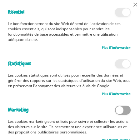
📅 Découvrez dès maintenant nos 2 agendas pour la rentrée !
Cl
Essentiel
Cliquez ici
📅
Co
Ba
🚚 Bénéficiez d'une livraison à 0,01€ en France métropolitaine et
Le bon fonctionnement du site Web dépend de l'activation de ces
Belgique dès 35 euros d'achat ! 🚚
cookies essentiels, qui sont indispensables pour rendre les
fonctionnalités de base accessibles et permettre une utilisation
adéquate du site.
Plus D’information
Rechercher
Statistiques
Accueil
Romans
13 ans et plus
Vie quotidienne
Les cookies statistiques sont utilisés pour recueillir des données et
Vie quotidienne
générer des rapports sur les statistiques d'utilisation du site Web, tout
en préservant l'anonymat des visiteurs vis-à-vis de Google.
Pa
Filtrer par
Trier par
Plus D’information
or
cr
7
articles
Marketing
Les cookies marketing sont utilisés pour suivre et collecter les actions
des visiteurs sur le site. Ils permettent une expérience utilisateurs et
des propositions publicitaires personnalisées.