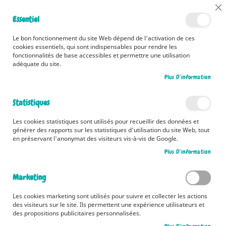
📅 Découvrez dès maintenant nos 2 agendas pour la rentrée !
Cl
Essentiel
Cliquez ici
📅
Co
Ba
🚚 Bénéficiez d'une livraison à 0,01€ en France métropolitaine et
Le bon fonctionnement du site Web dépend de l'activation de ces
Belgique dès 35 euros d'achat ! 🚚
cookies essentiels, qui sont indispensables pour rendre les
fonctionnalités de base accessibles et permettre une utilisation
adéquate du site.
Plus D’information
Rechercher
Statistiques
Accueil
Mon très grand livre de coloriages kawaii
Les cookies statistiques sont utilisés pour recueillir des données et
Skip
générer des rapports sur les statistiques d'utilisation du site Web, tout
to
en préservant l'anonymat des visiteurs vis-à-vis de Google.
the
Plus D’information
end
of
the
Marketing
images
gallery
Les cookies marketing sont utilisés pour suivre et collecter les actions
des visiteurs sur le site. Ils permettent une expérience utilisateurs et
des propositions publicitaires personnalisées.