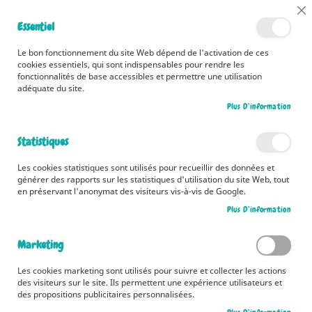
📅 Découvrez dès maintenant nos 2 agendas pour la rentrée !
Cl
Essentiel
Cliquez ici
📅
Co
Ba
🚚 Bénéficiez d'une livraison à 0,01€ en France métropolitaine et
Le bon fonctionnement du site Web dépend de l'activation de ces
Belgique dès 35 euros d'achat ! 🚚
cookies essentiels, qui sont indispensables pour rendre les
fonctionnalités de base accessibles et permettre une utilisation
adéquate du site.
Plus D’information
Rechercher
Statistiques
Accueil
Mon très grand livre de coloriages mandalas Licornes
Les cookies statistiques sont utilisés pour recueillir des données et
Skip
générer des rapports sur les statistiques d'utilisation du site Web, tout
to
en préservant l'anonymat des visiteurs vis-à-vis de Google.
the
Plus D’information
end
of
the
Marketing
images
gallery
Les cookies marketing sont utilisés pour suivre et collecter les actions
des visiteurs sur le site. Ils permettent une expérience utilisateurs et
des propositions publicitaires personnalisées.