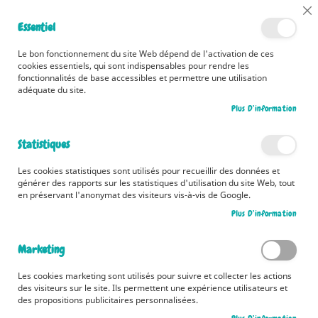
📅 Découvrez dès maintenant nos 2 agendas pour la rentrée !
Cl
Essentiel
Cliquez ici
📅
Co
Ba
🚚 Bénéficiez d'une livraison à 0,01€ en France métropolitaine et
Le bon fonctionnement du site Web dépend de l'activation de ces
Belgique dès 35 euros d'achat ! 🚚
cookies essentiels, qui sont indispensables pour rendre les
fonctionnalités de base accessibles et permettre une utilisation
adéquate du site.
Plus D’information
Rechercher
Statistiques
Accueil
Le livre des papas
Les cookies statistiques sont utilisés pour recueillir des données et
Skip
générer des rapports sur les statistiques d'utilisation du site Web, tout
to
en préservant l'anonymat des visiteurs vis-à-vis de Google.
the
Plus D’information
end
of
the
Marketing
images
gallery
Les cookies marketing sont utilisés pour suivre et collecter les actions
des visiteurs sur le site. Ils permettent une expérience utilisateurs et
des propositions publicitaires personnalisées.