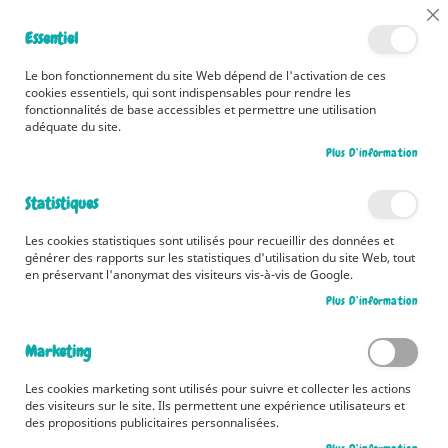
📅 Découvrez dès maintenant nos 2 agendas pour la rentrée !
Cl
Essentiel
Cliquez ici
📅
Co
Ba
🚚 Bénéficiez d'une livraison à 0,01€ en France métropolitaine et
Le bon fonctionnement du site Web dépend de l'activation de ces
Belgique dès 35 euros d'achat ! 🚚
cookies essentiels, qui sont indispensables pour rendre les
fonctionnalités de base accessibles et permettre une utilisation
adéquate du site.
Plus D’information
Rechercher
Statistiques
Accueil
Les petits rituels du dodo
Les cookies statistiques sont utilisés pour recueillir des données et
Skip
générer des rapports sur les statistiques d'utilisation du site Web, tout
to
en préservant l'anonymat des visiteurs vis-à-vis de Google.
the
Plus D’information
end
of
the
Marketing
images
gallery
Les cookies marketing sont utilisés pour suivre et collecter les actions
des visiteurs sur le site. Ils permettent une expérience utilisateurs et
des propositions publicitaires personnalisées.