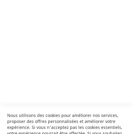
Suivez notre newsletter
Je m'inscris !
ENVOYER
SERVICES
LIVRAISON & PAIEMENT
INFORMATIONS
NOUS CONTACTER
Nous utilisons des cookies pour améliorer nos services,
proposer des offres personnalisées et améliorer votre
expérience. Si vous n'acceptez pas les cookies essentiels,
votre expérience pourrait être affectée. Si vous souhaitez