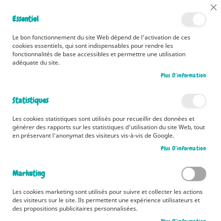
📅 Découvrez dès maintenant nos 2 agendas pour la rentrée !
Cl
Essentiel
Cliquez ici
📅
Co
Ba
🚚 Bénéficiez d'une livraison à 0,01€ en France métropolitaine et
Le bon fonctionnement du site Web dépend de l'activation de ces
Belgique dès 35 euros d'achat ! 🚚
cookies essentiels, qui sont indispensables pour rendre les
fonctionnalités de base accessibles et permettre une utilisation
adéquate du site.
Plus D’information
Rechercher
Statistiques
Accueil
Mène ton enquête – Espions et Compagnie
Les cookies statistiques sont utilisés pour recueillir des données et
Skip
générer des rapports sur les statistiques d'utilisation du site Web, tout
to
en préservant l'anonymat des visiteurs vis-à-vis de Google.
the
Plus D’information
end
of
the
Marketing
images
gallery
Les cookies marketing sont utilisés pour suivre et collecter les actions
des visiteurs sur le site. Ils permettent une expérience utilisateurs et
des propositions publicitaires personnalisées.