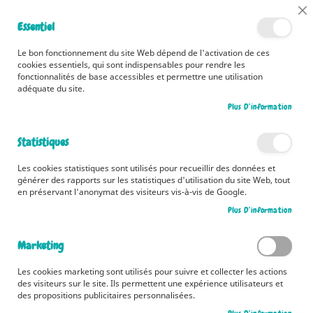
📅 Découvrez dès maintenant nos 2 agendas pour la rentrée !
Cl
Essentiel
Cliquez ici
📅
Co
Ba
🚚 Bénéficiez d'une livraison à 0,01€ en France métropolitaine et
Le bon fonctionnement du site Web dépend de l'activation de ces
Belgique dès 35 euros d'achat ! 🚚
cookies essentiels, qui sont indispensables pour rendre les
fonctionnalités de base accessibles et permettre une utilisation
adéquate du site.
Plus D’information
Rechercher
Statistiques
Accueil
Mène ton enquête au château de Versailles
Les cookies statistiques sont utilisés pour recueillir des données et
Skip
générer des rapports sur les statistiques d'utilisation du site Web, tout
to
en préservant l'anonymat des visiteurs vis-à-vis de Google.
the
Plus D’information
end
of
the
Marketing
images
gallery
Les cookies marketing sont utilisés pour suivre et collecter les actions
des visiteurs sur le site. Ils permettent une expérience utilisateurs et
des propositions publicitaires personnalisées.