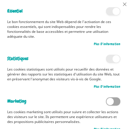
📅 Découvrez dès maintenant nos 2 agendas pour la rentrée !
Cl
Essentiel
Cliquez ici
📅
Co
Ba
🚚 Bénéficiez d'une livraison à 0,01€ en France métropolitaine et
Le bon fonctionnement du site Web dépend de l'activation de ces
Belgique dès 35 euros d'achat ! 🚚
cookies essentiels, qui sont indispensables pour rendre les
fonctionnalités de base accessibles et permettre une utilisation
adéquate du site.
Plus D’information
Rechercher
Statistiques
Accueil
Mène ton enquête - Menace sur le Louvre
Les cookies statistiques sont utilisés pour recueillir des données et
Skip
générer des rapports sur les statistiques d'utilisation du site Web, tout
to
en préservant l'anonymat des visiteurs vis-à-vis de Google.
the
Plus D’information
end
of
the
Marketing
images
gallery
Les cookies marketing sont utilisés pour suivre et collecter les actions
des visiteurs sur le site. Ils permettent une expérience utilisateurs et
des propositions publicitaires personnalisées.