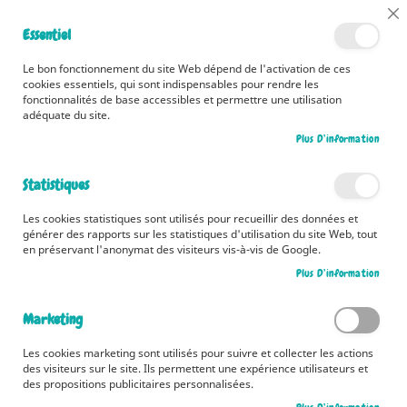
📅 Découvrez dès maintenant nos 2 agendas pour la rentrée !
Cl
Essentiel
Cliquez ici
📅
Co
Ba
🚚 Bénéficiez d'une livraison à 0,01€ en France métropolitaine et
Le bon fonctionnement du site Web dépend de l'activation de ces
Belgique dès 35 euros d'achat ! 🚚
cookies essentiels, qui sont indispensables pour rendre les
fonctionnalités de base accessibles et permettre une utilisation
adéquate du site.
Plus D’information
Rechercher
Statistiques
Accueil
Contributeur
Catherine Kalengula
Les cookies statistiques sont utilisés pour recueillir des données et
Catherine Kalengula
générer des rapports sur les statistiques d'utilisation du site Web, tout
en préservant l'anonymat des visiteurs vis-à-vis de Google.
Plus D’information
6
articles
Marketing
Pa
Trier par
or
Les cookies marketing sont utilisés pour suivre et collecter les actions
des visiteurs sur le site. Ils permettent une expérience utilisateurs et
dé
des propositions publicitaires personnalisées.