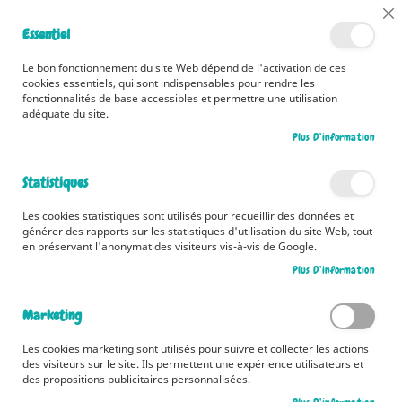
📅 Découvrez dès maintenant nos 2 agendas pour la rentrée !
Cl
Essentiel
Cliquez ici
📅
Co
Ba
🚚 Bénéficiez d'une livraison à 0,01€ en France métropolitaine et
Le bon fonctionnement du site Web dépend de l'activation de ces
Belgique dès 35 euros d'achat ! 🚚
cookies essentiels, qui sont indispensables pour rendre les
fonctionnalités de base accessibles et permettre une utilisation
adéquate du site.
Plus D’information
Rechercher
Statistiques
Accueil
Un Noël éblouissant
Les cookies statistiques sont utilisés pour recueillir des données et
Skip
générer des rapports sur les statistiques d'utilisation du site Web, tout
to
en préservant l'anonymat des visiteurs vis-à-vis de Google.
the
Plus D’information
end
of
the
Marketing
images
gallery
Les cookies marketing sont utilisés pour suivre et collecter les actions
des visiteurs sur le site. Ils permettent une expérience utilisateurs et
des propositions publicitaires personnalisées.