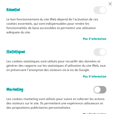
📅 Découvrez dès maintenant nos 2 agendas pour la rentrée !
Cl
Essentiel
Cliquez ici
📅
Co
Ba
🚚 Bénéficiez d'une livraison à 0,01€ en France métropolitaine et
Le bon fonctionnement du site Web dépend de l'activation de ces
Belgique dès 35 euros d'achat ! 🚚
cookies essentiels, qui sont indispensables pour rendre les
fonctionnalités de base accessibles et permettre une utilisation
adéquate du site.
Plus D’information
Rechercher
Statistiques
Accueil
Contributeur
Muriel Zurcher
Les cookies statistiques sont utilisés pour recueillir des données et
Muriel Zurcher
générer des rapports sur les statistiques d'utilisation du site Web, tout
en préservant l'anonymat des visiteurs vis-à-vis de Google.
Plus D’information
Marketing
Les cookies marketing sont utilisés pour suivre et collecter les actions
des visiteurs sur le site. Ils permettent une expérience utilisateurs et
des propositions publicitaires personnalisées.