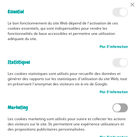
📅 Découvrez dès maintenant nos 2 agendas pour la rentrée !
Cl
Essentiel
Cliquez ici
📅
Co
Ba
🚚 Bénéficiez d'une livraison à 0,01€ en France métropolitaine et
Le bon fonctionnement du site Web dépend de l'activation de ces
Belgique dès 35 euros d'achat ! 🚚
cookies essentiels, qui sont indispensables pour rendre les
fonctionnalités de base accessibles et permettre une utilisation
adéquate du site.
Plus D’information
Rechercher
Statistiques
Accueil
24 contes pour attendre Noël
Les cookies statistiques sont utilisés pour recueillir des données et
Skip
générer des rapports sur les statistiques d'utilisation du site Web, tout
to
en préservant l'anonymat des visiteurs vis-à-vis de Google.
the
Plus D’information
end
of
the
Marketing
images
gallery
Les cookies marketing sont utilisés pour suivre et collecter les actions
des visiteurs sur le site. Ils permettent une expérience utilisateurs et
des propositions publicitaires personnalisées.