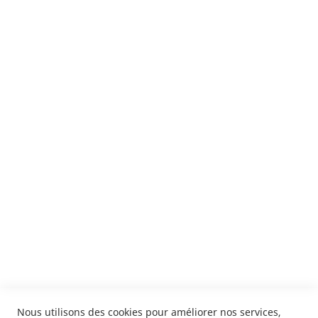
Suivez notre newsletter
Je m'inscris !
ENVOYER
SERVICES
LIVRAISON & PAIEMENT
INFORMATIONS
NOUS CONTACTER
Nous utilisons des cookies pour améliorer nos services,