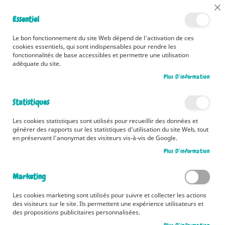
📅 Découvrez dès maintenant nos 2 agendas pour la rentrée !
Cl
Essentiel
Cliquez ici
📅
Co
Ba
🚚 Bénéficiez d'une livraison à 0,01€ en France métropolitaine et
Le bon fonctionnement du site Web dépend de l'activation de ces
Belgique dès 35 euros d'achat ! 🚚
cookies essentiels, qui sont indispensables pour rendre les
fonctionnalités de base accessibles et permettre une utilisation
adéquate du site.
Plus D’information
Rechercher
Statistiques
Accueil
Histoires pleines d’amour pour bercer bébé
Les cookies statistiques sont utilisés pour recueillir des données et
Skip
générer des rapports sur les statistiques d'utilisation du site Web, tout
to
en préservant l'anonymat des visiteurs vis-à-vis de Google.
the
Plus D’information
end
of
the
Marketing
images
gallery
Les cookies marketing sont utilisés pour suivre et collecter les actions
des visiteurs sur le site. Ils permettent une expérience utilisateurs et
des propositions publicitaires personnalisées.