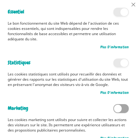
📅 Découvrez dès maintenant nos 2 agendas pour la rentrée !
Cl
Essentiel
Cliquez ici
📅
Co
Ba
🚚 Bénéficiez d'une livraison à 0,01€ en France métropolitaine et
Le bon fonctionnement du site Web dépend de l'activation de ces
Belgique dès 35 euros d'achat ! 🚚
cookies essentiels, qui sont indispensables pour rendre les
fonctionnalités de base accessibles et permettre une utilisation
adéquate du site.
Plus D’information
Rechercher
Statistiques
Accueil
BD. 125 modèles
Les cookies statistiques sont utilisés pour recueillir des données et
Skip
générer des rapports sur les statistiques d'utilisation du site Web, tout
to
en préservant l'anonymat des visiteurs vis-à-vis de Google.
the
Plus D’information
end
of
the
Marketing
images
gallery
Les cookies marketing sont utilisés pour suivre et collecter les actions
des visiteurs sur le site. Ils permettent une expérience utilisateurs et
des propositions publicitaires personnalisées.