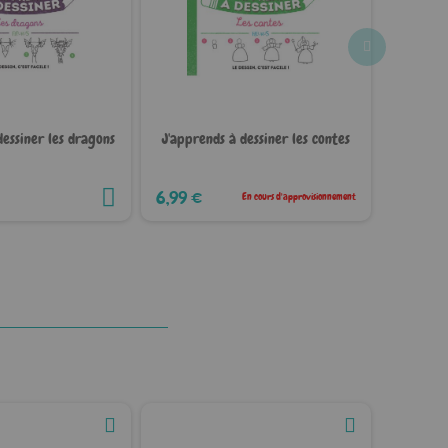
dessiner les dragons
J'apprends à dessiner les contes
J'appren
6,99 €
6,99 €
En cours d'approvisionnement