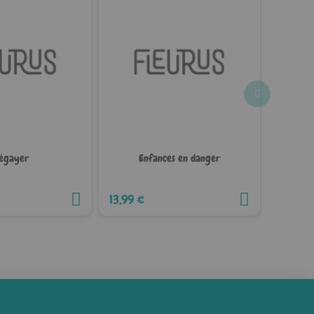
égayer
Enfances en danger
Évaluat
13,99 €
12,99 €