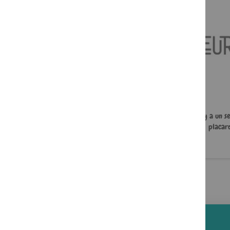
J'ai mal à ma mère
À l'aide, y a un s
placard
22,00 €
5,49 €