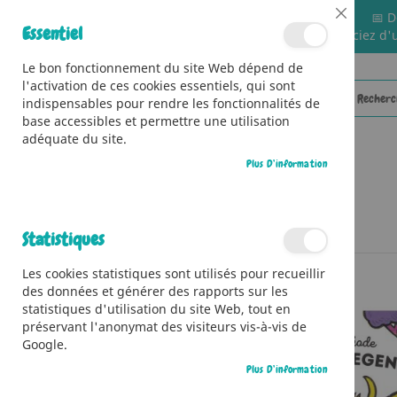
📅 D
Close
Essentiel
🚚 Bénéficiez d'
Cookie
Bar
Le bon fonctionnement du site Web dépend de
l'activation de ces cookies essentiels, qui sont
indispensables pour rendre les fonctionnalités de
base accessibles et permettre une utilisation
adéquate du site.
Plus D’information
CATÉGORIES
Accueil
J'apprends à dessiner les dragons
Statistiques
Skip
Les cookies statistiques sont utilisés pour recueillir
to
des données et générer des rapports sur les
the
statistiques d'utilisation du site Web, tout en
end
préservant l'anonymat des visiteurs vis-à-vis de
of
Google.
the
images
Plus D’information
gallery