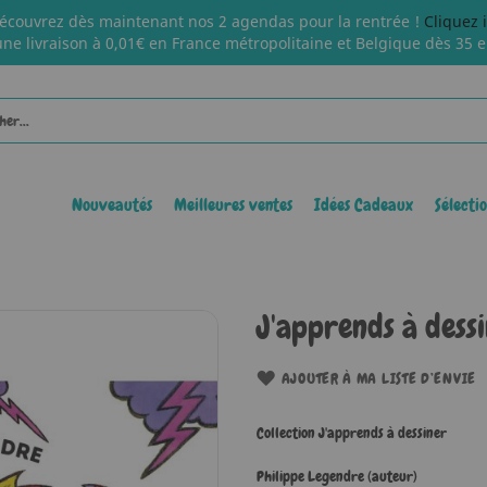
écouvrez dès maintenant nos 2 agendas pour la rentrée !
Cliquez 
une livraison à 0,01€ en France métropolitaine et Belgique dès 35 e
Nouveautés
Meilleures ventes
Idées Cadeaux
Sélecti
J'apprends à dessi
AJOUTER À MA LISTE D’ENVIE
Collection J'apprends à dessiner
Philippe Legendre (auteur)