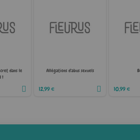
ecret dans le
Allégations d'abus sexuels
B
 !
12,99 €
10,99 €