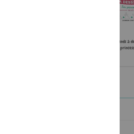
J'apprends à dessiner les
J'apprends à de
dinosaures
princes
6,99 €
6,99 €