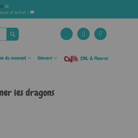
ici
📅
uros d'achat ! 🚚
Rechercher
ons du moment
Univers
CNL & Fleurus
ner les dragons