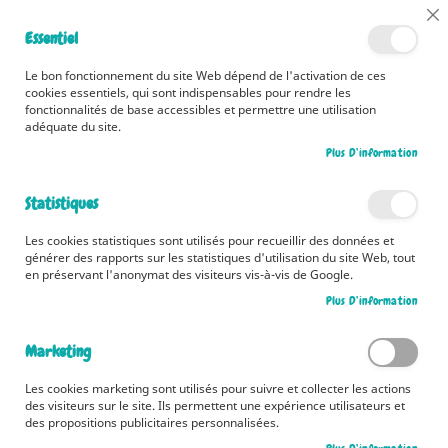
📅 Découvrez dès maintenant nos 2 agendas pour la rentrée !
Cl
Essentiel
Cliquez ici
📅
Co
Ba
🚚 Bénéficiez d'une livraison à 0,01€ en France métropolitaine et
Le bon fonctionnement du site Web dépend de l'activation de ces
Belgique dès 35 euros d'achat ! 🚚
cookies essentiels, qui sont indispensables pour rendre les
fonctionnalités de base accessibles et permettre une utilisation
adéquate du site.
Plus D’information
Rechercher
Statistiques
Accueil
Les véhicules
Les cookies statistiques sont utilisés pour recueillir des données et
Skip
générer des rapports sur les statistiques d'utilisation du site Web, tout
to
en préservant l'anonymat des visiteurs vis-à-vis de Google.
the
Plus D’information
end
of
the
Marketing
images
gallery
Les cookies marketing sont utilisés pour suivre et collecter les actions
des visiteurs sur le site. Ils permettent une expérience utilisateurs et
des propositions publicitaires personnalisées.