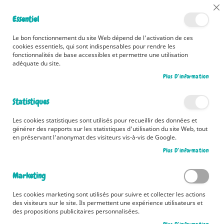
📅 Découvrez dès maintenant nos 2 agendas pour la rentrée !
Cl
Essentiel
Cliquez ici
📅
Co
Ba
🚚 Bénéficiez d'une livraison à 0,01€ en France métropolitaine et
Le bon fonctionnement du site Web dépend de l'activation de ces
Belgique dès 35 euros d'achat ! 🚚
cookies essentiels, qui sont indispensables pour rendre les
fonctionnalités de base accessibles et permettre une utilisation
adéquate du site.
Plus D’information
Rechercher
Statistiques
Accueil
Bienvenue à la ferme ! Touche et devine qui se cache ici
Les cookies statistiques sont utilisés pour recueillir des données et
Skip
générer des rapports sur les statistiques d'utilisation du site Web, tout
to
en préservant l'anonymat des visiteurs vis-à-vis de Google.
the
Plus D’information
end
of
the
Marketing
images
gallery
Les cookies marketing sont utilisés pour suivre et collecter les actions
des visiteurs sur le site. Ils permettent une expérience utilisateurs et
des propositions publicitaires personnalisées.