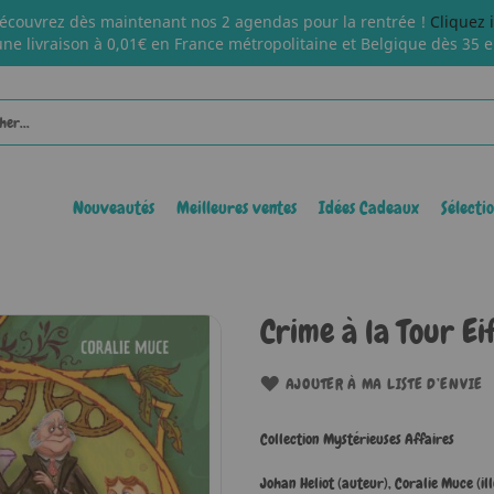
écouvrez dès maintenant nos 2 agendas pour la rentrée !
Cliquez 
une livraison à 0,01€ en France métropolitaine et Belgique dès 35 e
Nouveautés
Meilleures ventes
Idées Cadeaux
Sélecti
Crime à la Tour Ei
AJOUTER À MA LISTE D’ENVIE
Collection Mystérieuses Affaires
Johan Heliot (auteur)
,
Coralie Muce (il