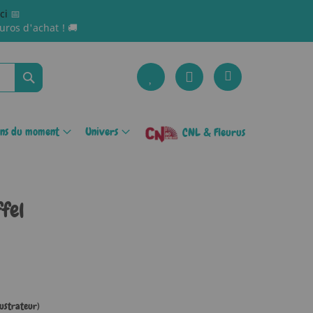
ici
📅
uros d'achat ! 🚚
Rechercher
ons du moment
Univers
CNL & Fleurus
ffel
lustrateur)