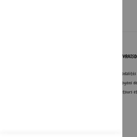
SERVICES
LIVRAIS
Comment passer une commande ?
Modalités 
Commande professionnelle
Moyens d
FAQ
Retours e
Lire en numérique