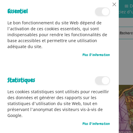
📅 D
Close
Essentiel
🚚 Bénéficiez d'
Cookie
Bar
Le bon fonctionnement du site Web dépend de
l'activation de ces cookies essentiels, qui sont
indispensables pour rendre les fonctionnalités de
base accessibles et permettre une utilisation
adéquate du site.
Plus D’information
CATÉGORIES
Accueil
Crime à la Tour Eiffel
Statistiques
Skip
Les cookies statistiques sont utilisés pour recueillir
to
des données et générer des rapports sur les
the
statistiques d'utilisation du site Web, tout en
end
préservant l'anonymat des visiteurs vis-à-vis de
of
Google.
the
images
Plus D’information
gallery