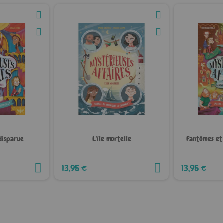
disparue
L'île mortelle
Fantômes et
13,95 €
13,95 €