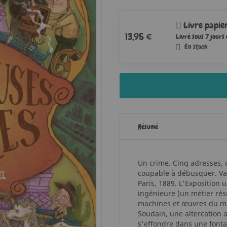
Livre papie
13,95 €
Livré sous 7 jours
En stock
Résumé
Un crime. Cinq adresses, c
coupable à débusquer. Vais-
Paris, 1889. L'Exposition 
ingénieure (un métier rés
machines et œuvres du mond
Soudain, une altercation 
s'effondre dans une fontai