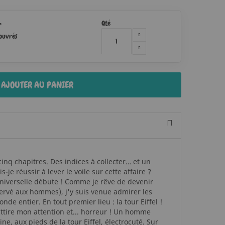
Qté
r
 ouvrés
AJOUTER AU PANIER
inq chapitres. Des indices à collecter… et un
je réussir à lever le voile sur cette affaire ?
universelle débute ! Comme je rêve de devenir
ervé aux hommes), j'y suis venue admirer les
e entier. En tout premier lieu : la tour Eiffel !
attire mon attention et... horreur ! Un homme
ne, aux pieds de la tour Eiffel, électrocuté. Sur