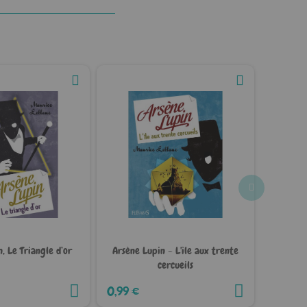
, Le Triangle d’or
Arsène Lupin - L'île aux trente
Les lum
cercueils
Paulin
15,90 
0,99 €