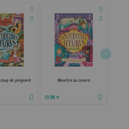
 coup de poignard
Meurtre au Louvre
Cr
13,95 €
13,95 €