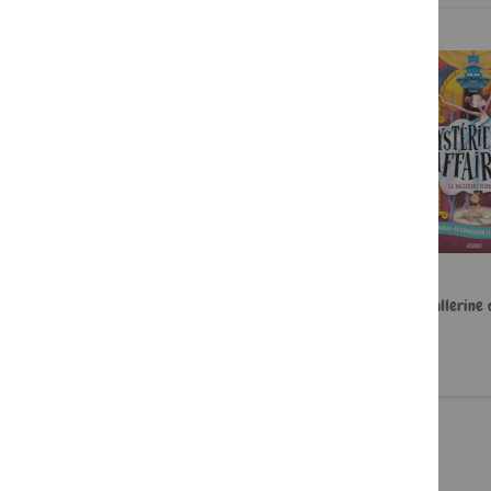
Meurtre à Londres
La ballerine 
13,95 €
13,95 €