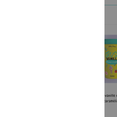
Je ne suis pas un héros
Crush, vanille
caraméli
12,90 €
14,90 €