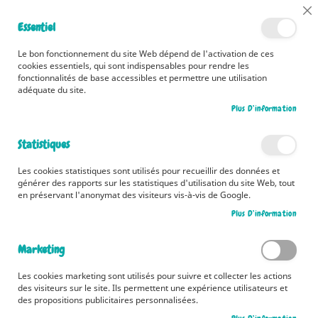
📅 Découvrez dès maintenant nos 2 agendas pour la rentrée !
Cl
Essentiel
Cliquez ici
📅
Co
Ba
🚚 Bénéficiez d'une livraison à 0,01€ en France métropolitaine et
Le bon fonctionnement du site Web dépend de l'activation de ces
Belgique dès 35 euros d'achat ! 🚚
cookies essentiels, qui sont indispensables pour rendre les
fonctionnalités de base accessibles et permettre une utilisation
adéquate du site.
Plus D’information
Rechercher
Statistiques
Accueil
Bonne nuit, petit renard !
Les cookies statistiques sont utilisés pour recueillir des données et
Skip
générer des rapports sur les statistiques d'utilisation du site Web, tout
to
en préservant l'anonymat des visiteurs vis-à-vis de Google.
the
Plus D’information
end
of
the
Marketing
images
gallery
Les cookies marketing sont utilisés pour suivre et collecter les actions
des visiteurs sur le site. Ils permettent une expérience utilisateurs et
des propositions publicitaires personnalisées.