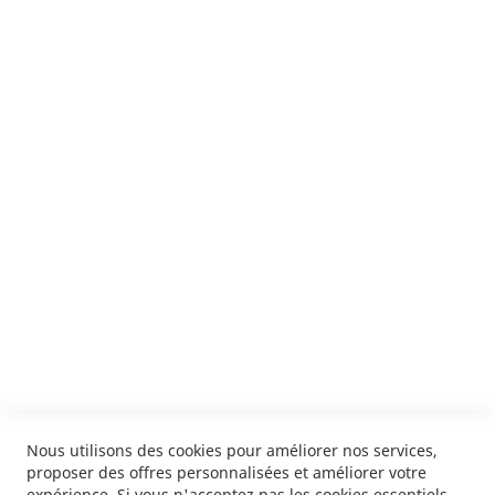
Suivez notre newsletter
Je m'inscris !
ENVOYER
SERVICES
LIVRAISON & PAIEMENT
INFORMATIONS
NOUS CONTACTER
Nous utilisons des cookies pour améliorer nos services,
proposer des offres personnalisées et améliorer votre
expérience. Si vous n'acceptez pas les cookies essentiels,