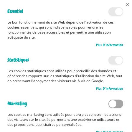
📅 Découvrez dès maintenant nos 2 agendas pour la rentrée !
Cl
Essentiel
Cliquez ici
📅
Co
Ba
🚚 Bénéficiez d'une livraison à 0,01€ en France métropolitaine et
Le bon fonctionnement du site Web dépend de l'activation de ces
Belgique dès 35 euros d'achat ! 🚚
cookies essentiels, qui sont indispensables pour rendre les
fonctionnalités de base accessibles et permettre une utilisation
adéquate du site.
Plus D’information
Rechercher
Statistiques
Accueil
Mon grand livre - J'apprends à dessiner tous les animaux
Les cookies statistiques sont utilisés pour recueillir des données et
Skip
générer des rapports sur les statistiques d'utilisation du site Web, tout
to
en préservant l'anonymat des visiteurs vis-à-vis de Google.
the
Plus D’information
end
of
the
Marketing
images
gallery
Les cookies marketing sont utilisés pour suivre et collecter les actions
des visiteurs sur le site. Ils permettent une expérience utilisateurs et
des propositions publicitaires personnalisées.