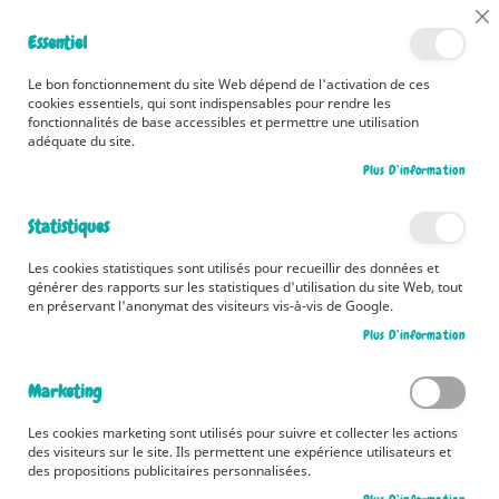
📅 Découvrez dès maintenant nos 2 agendas pour la rentrée !
Cl
Essentiel
Cliquez ici
📅
Co
Ba
🚚 Bénéficiez d'une livraison à 0,01€ en France métropolitaine et
Le bon fonctionnement du site Web dépend de l'activation de ces
Belgique dès 35 euros d'achat ! 🚚
cookies essentiels, qui sont indispensables pour rendre les
fonctionnalités de base accessibles et permettre une utilisation
adéquate du site.
Plus D’information
Rechercher
Statistiques
Accueil
Mes jolis dessins comme au Japon - Niko-Niko
Les cookies statistiques sont utilisés pour recueillir des données et
Skip
générer des rapports sur les statistiques d'utilisation du site Web, tout
to
en préservant l'anonymat des visiteurs vis-à-vis de Google.
the
Plus D’information
end
of
the
Marketing
images
gallery
Les cookies marketing sont utilisés pour suivre et collecter les actions
des visiteurs sur le site. Ils permettent une expérience utilisateurs et
des propositions publicitaires personnalisées.