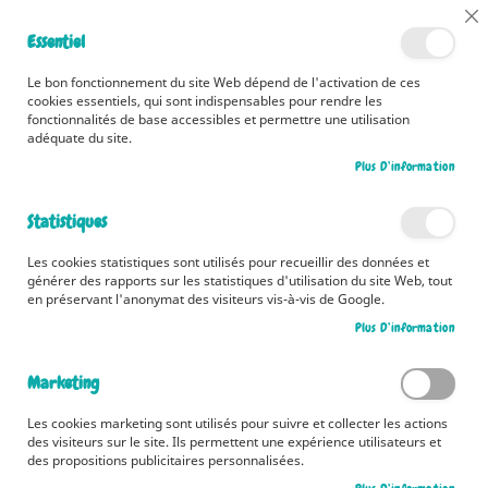
📅 Découvrez dès maintenant nos 2 agendas pour la rentrée !
Cl
Essentiel
Cliquez ici
📅
Co
Ba
🚚 Bénéficiez d'une livraison à 0,01€ en France métropolitaine et
Le bon fonctionnement du site Web dépend de l'activation de ces
Belgique dès 35 euros d'achat ! 🚚
cookies essentiels, qui sont indispensables pour rendre les
fonctionnalités de base accessibles et permettre une utilisation
adéquate du site.
Plus D’information
Rechercher
Statistiques
Accueil
Héros de la mythologie - Thésée et le Minotaure
Les cookies statistiques sont utilisés pour recueillir des données et
Skip
générer des rapports sur les statistiques d'utilisation du site Web, tout
to
en préservant l'anonymat des visiteurs vis-à-vis de Google.
the
Plus D’information
end
of
the
Marketing
images
gallery
Les cookies marketing sont utilisés pour suivre et collecter les actions
des visiteurs sur le site. Ils permettent une expérience utilisateurs et
des propositions publicitaires personnalisées.