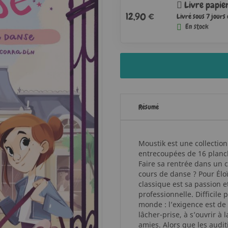
Livre papie
12,90 €
Livré sous 7 jours
En stock
Résumé
Moustik est une collecti
entrecoupées de 16 planc
Faire sa rentrée dans un c
cours de danse ? Pour Éloï
classique est sa passion e
professionnelle. Difficile
monde : l’exigence est de 
lâcher-prise, à s’ouvrir à 
amies. Alors que les audit