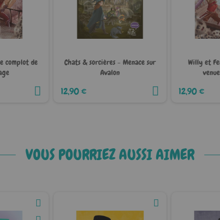
Le complot de
Chats & sorcières - Menace sur
Willy et F
age
Avalon
venue
12,90 €
12,90 €
VOUS POURRIEZ AUSSI AIMER