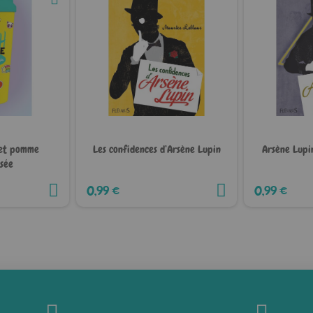
 et pomme
Les confidences d’Arsène Lupin
Arsène Lupin
sée
0,99 €
0,99 €