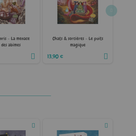
enris - La menace
Chats & sorcières - Le puits
Kaiju-Sa
 des abîmes
magique
13,90 €
12,90 €