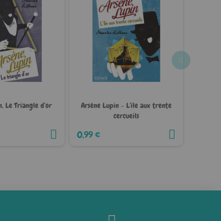
, Le Triangle d’or
Arsène Lupin - L'île aux trente
Les lum
cercueils
Paulin
15,90 
0,99 €