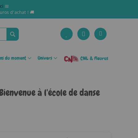
ici
📅
uros d'achat ! 🚚
Rechercher
ons du moment
Univers
CNL & Fleurus
 Bienvenue à l'école de danse