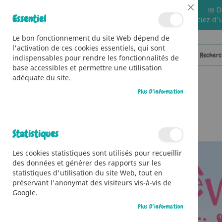
📅 D
Close
Essentiel
🚚 Bénéficiez d'
Cookie
Bar
Le bon fonctionnement du site Web dépend de
l'activation de ces cookies essentiels, qui sont
indispensables pour rendre les fonctionnalités de
base accessibles et permettre une utilisation
adéquate du site.
Plus D’information
CATÉGORIES
Accueil
Le rêve d’Éloïse - Bienvenue à l'école de danse
Statistiques
Skip
Les cookies statistiques sont utilisés pour recueillir
to
des données et générer des rapports sur les
the
statistiques d'utilisation du site Web, tout en
end
préservant l'anonymat des visiteurs vis-à-vis de
of
Google.
the
images
Plus D’information
gallery