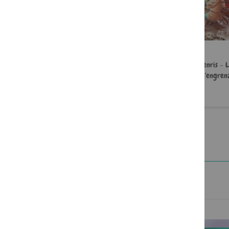
Chats & sorcières - Magies,
Willy et Fenris - 
gaffes et compagnie
l'engren
12,90 €
12,90 €