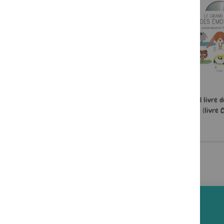
Zoé et le courage
Le grand livre d
(livre 
6,95 €
16,90 €