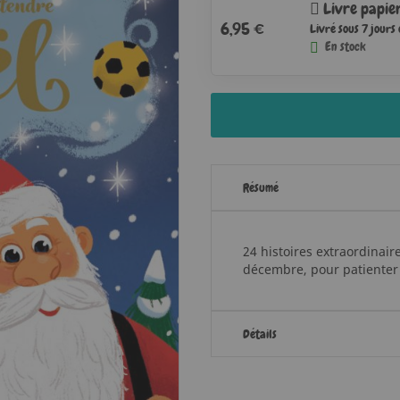
Livre papie
6,95 €
Livré sous 7 jours
En stock
Résumé
24 histoires extraordinair
décembre, pour patienter 
Détails