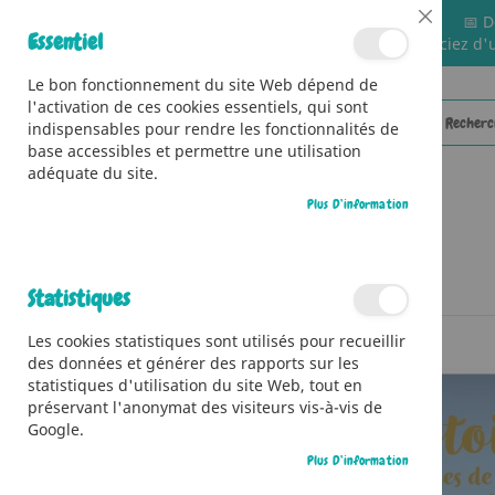
📅 D
Close
Essentiel
🚚 Bénéficiez d'
Cookie
Bar
Le bon fonctionnement du site Web dépend de
l'activation de ces cookies essentiels, qui sont
indispensables pour rendre les fonctionnalités de
base accessibles et permettre une utilisation
adéquate du site.
Plus D’information
CATÉGORIES
Accueil
24 histoires pleines de magie pour attendre Noël
Statistiques
Skip
Les cookies statistiques sont utilisés pour recueillir
to
des données et générer des rapports sur les
the
statistiques d'utilisation du site Web, tout en
end
préservant l'anonymat des visiteurs vis-à-vis de
of
Google.
the
images
Plus D’information
gallery