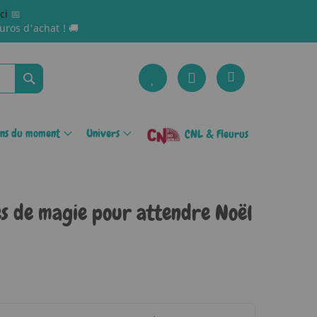
ici
📅
uros d'achat ! 🚚
Rechercher
ons du moment
Univers
CNL & Fleurus
nes de magie pour attendre Noël