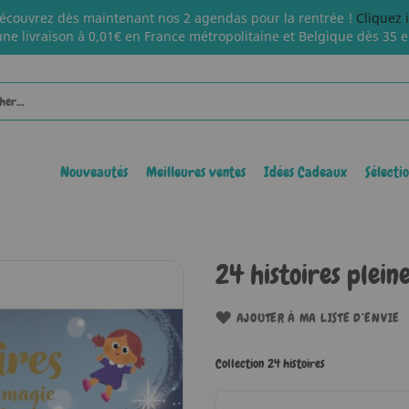
écouvrez dès maintenant nos 2 agendas pour la rentrée !
Cliquez 
une livraison à 0,01€ en France métropolitaine et Belgique dès 35 e
Nouveautés
Meilleures ventes
Idées Cadeaux
Sélecti
24 histoires plei
AJOUTER À MA LISTE D’ENVIE
Collection 24 histoires