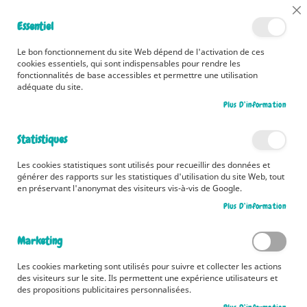
📅 Découvrez dès maintenant nos 2 agendas pour la rentrée !
Cl
Essentiel
Cliquez ici
📅
Co
Ba
🚚 Bénéficiez d'une livraison à 0,01€ en France métropolitaine et
Le bon fonctionnement du site Web dépend de l'activation de ces
Belgique dès 35 euros d'achat ! 🚚
cookies essentiels, qui sont indispensables pour rendre les
fonctionnalités de base accessibles et permettre une utilisation
adéquate du site.
Plus D’information
Rechercher
Statistiques
Accueil
Les petites bêtes
Les cookies statistiques sont utilisés pour recueillir des données et
Skip
générer des rapports sur les statistiques d'utilisation du site Web, tout
to
en préservant l'anonymat des visiteurs vis-à-vis de Google.
the
Plus D’information
end
of
the
Marketing
images
gallery
Les cookies marketing sont utilisés pour suivre et collecter les actions
des visiteurs sur le site. Ils permettent une expérience utilisateurs et
des propositions publicitaires personnalisées.