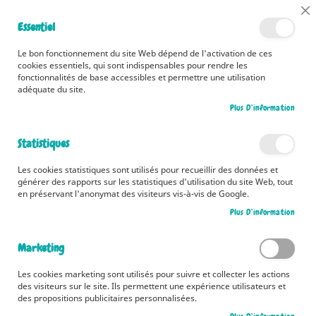
📅 Découvrez dès maintenant nos 2 agendas pour la rentrée !
Cl
Essentiel
Cliquez ici
📅
Co
Ba
🚚 Bénéficiez d'une livraison à 0,01€ en France métropolitaine et
Le bon fonctionnement du site Web dépend de l'activation de ces
Belgique dès 35 euros d'achat ! 🚚
cookies essentiels, qui sont indispensables pour rendre les
fonctionnalités de base accessibles et permettre une utilisation
adéquate du site.
Plus D’information
Rechercher
Statistiques
Accueil
L'imagerie de la France
Les cookies statistiques sont utilisés pour recueillir des données et
Skip
générer des rapports sur les statistiques d'utilisation du site Web, tout
to
en préservant l'anonymat des visiteurs vis-à-vis de Google.
the
Plus D’information
end
of
the
Marketing
images
gallery
Les cookies marketing sont utilisés pour suivre et collecter les actions
des visiteurs sur le site. Ils permettent une expérience utilisateurs et
des propositions publicitaires personnalisées.