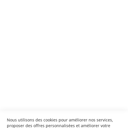
Suivez notre newsletter
Je m'inscris !
ENVOYER
SERVICES
LIVRAISON & PAIEMENT
INFORMATIONS
NOUS CONTACTER
Nous utilisons des cookies pour améliorer nos services,
proposer des offres personnalisées et améliorer votre