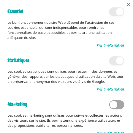
📅 Découvrez dès maintenant nos 2 agendas pour la rentrée !
Cl
Essentiel
Cliquez ici
📅
Co
Ba
🚚 Bénéficiez d'une livraison à 0,01€ en France métropolitaine et
Le bon fonctionnement du site Web dépend de l'activation de ces
Belgique dès 35 euros d'achat ! 🚚
cookies essentiels, qui sont indispensables pour rendre les
fonctionnalités de base accessibles et permettre une utilisation
adéquate du site.
Plus D’information
Rechercher
Statistiques
Accueil
L'imagerie - La ferme
Les cookies statistiques sont utilisés pour recueillir des données et
Skip
générer des rapports sur les statistiques d'utilisation du site Web, tout
to
en préservant l'anonymat des visiteurs vis-à-vis de Google.
the
Plus D’information
end
of
the
Marketing
images
gallery
Les cookies marketing sont utilisés pour suivre et collecter les actions
des visiteurs sur le site. Ils permettent une expérience utilisateurs et
des propositions publicitaires personnalisées.