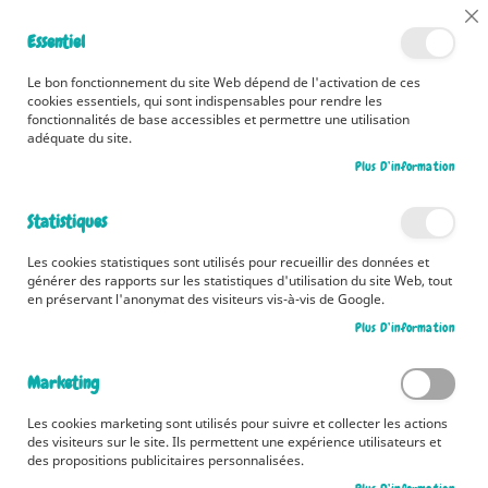
📅 Découvrez dès maintenant nos 2 agendas pour la rentrée !
Cl
Essentiel
Cliquez ici
📅
Co
Ba
🚚 Bénéficiez d'une livraison à 0,01€ en France métropolitaine et
Le bon fonctionnement du site Web dépend de l'activation de ces
Belgique dès 35 euros d'achat ! 🚚
cookies essentiels, qui sont indispensables pour rendre les
fonctionnalités de base accessibles et permettre une utilisation
adéquate du site.
Plus D’information
Rechercher
Statistiques
Accueil
Histoires à lire avec ma maman
Les cookies statistiques sont utilisés pour recueillir des données et
Skip
générer des rapports sur les statistiques d'utilisation du site Web, tout
to
en préservant l'anonymat des visiteurs vis-à-vis de Google.
the
Plus D’information
end
of
the
Marketing
images
gallery
Les cookies marketing sont utilisés pour suivre et collecter les actions
des visiteurs sur le site. Ils permettent une expérience utilisateurs et
des propositions publicitaires personnalisées.