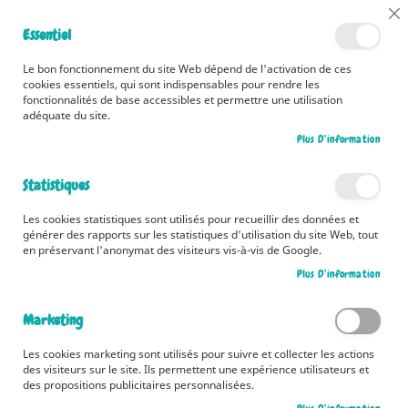
📅 Découvrez dès maintenant nos 2 agendas pour la rentrée !
Cl
Essentiel
Cliquez ici
📅
Co
Ba
🚚 Bénéficiez d'une livraison à 0,01€ en France métropolitaine et
Le bon fonctionnement du site Web dépend de l'activation de ces
Belgique dès 35 euros d'achat ! 🚚
cookies essentiels, qui sont indispensables pour rendre les
fonctionnalités de base accessibles et permettre une utilisation
adéquate du site.
Plus D’information
Rechercher
Statistiques
Accueil
Mon corps, je l'aime ! Portraits et témoignages
Les cookies statistiques sont utilisés pour recueillir des données et
Skip
générer des rapports sur les statistiques d'utilisation du site Web, tout
to
en préservant l'anonymat des visiteurs vis-à-vis de Google.
the
Plus D’information
end
of
the
Marketing
images
gallery
Les cookies marketing sont utilisés pour suivre et collecter les actions
des visiteurs sur le site. Ils permettent une expérience utilisateurs et
des propositions publicitaires personnalisées.