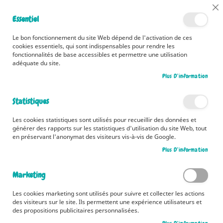
📅 Découvrez dès maintenant nos 2 agendas pour la rentrée !
Cl
Essentiel
Cliquez ici
📅
Co
Ba
🚚 Bénéficiez d'une livraison à 0,01€ en France métropolitaine et
Le bon fonctionnement du site Web dépend de l'activation de ces
Belgique dès 35 euros d'achat ! 🚚
cookies essentiels, qui sont indispensables pour rendre les
fonctionnalités de base accessibles et permettre une utilisation
adéquate du site.
Plus D’information
Rechercher
Statistiques
Accueil
Mission Pompéi
Les cookies statistiques sont utilisés pour recueillir des données et
Skip
générer des rapports sur les statistiques d'utilisation du site Web, tout
to
en préservant l'anonymat des visiteurs vis-à-vis de Google.
the
Plus D’information
end
of
the
Marketing
images
gallery
Les cookies marketing sont utilisés pour suivre et collecter les actions
des visiteurs sur le site. Ils permettent une expérience utilisateurs et
des propositions publicitaires personnalisées.