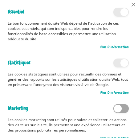
📅 Découvrez dès maintenant nos 2 agendas pour la rentrée !
Cl
Essentiel
Cliquez ici
📅
Co
Ba
🚚 Bénéficiez d'une livraison à 0,01€ en France métropolitaine et
Le bon fonctionnement du site Web dépend de l'activation de ces
Belgique dès 35 euros d'achat ! 🚚
cookies essentiels, qui sont indispensables pour rendre les
fonctionnalités de base accessibles et permettre une utilisation
adéquate du site.
Plus D’information
Rechercher
Statistiques
Accueil
Les merveilleuses histoires du soir pour les petits
Les cookies statistiques sont utilisés pour recueillir des données et
Skip
générer des rapports sur les statistiques d'utilisation du site Web, tout
to
en préservant l'anonymat des visiteurs vis-à-vis de Google.
the
Plus D’information
end
of
the
Marketing
images
gallery
Les cookies marketing sont utilisés pour suivre et collecter les actions
des visiteurs sur le site. Ils permettent une expérience utilisateurs et
des propositions publicitaires personnalisées.