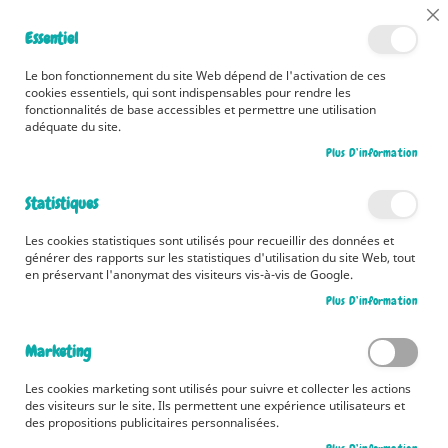
📅 Découvrez dès maintenant nos 2 agendas pour la rentrée !
Cl
Essentiel
Cliquez ici
📅
Co
Ba
🚚 Bénéficiez d'une livraison à 0,01€ en France métropolitaine et
Le bon fonctionnement du site Web dépend de l'activation de ces
Belgique dès 35 euros d'achat ! 🚚
cookies essentiels, qui sont indispensables pour rendre les
fonctionnalités de base accessibles et permettre une utilisation
adéquate du site.
Plus D’information
Rechercher
Statistiques
Accueil
Contributeur
Pascal Vilcollet
Les cookies statistiques sont utilisés pour recueillir des données et
Pascal Vilcollet
générer des rapports sur les statistiques d'utilisation du site Web, tout
en préservant l'anonymat des visiteurs vis-à-vis de Google.
Plus D’information
12
articles
Marketing
Pa
Trier par
or
Les cookies marketing sont utilisés pour suivre et collecter les actions
des visiteurs sur le site. Ils permettent une expérience utilisateurs et
dé
des propositions publicitaires personnalisées.