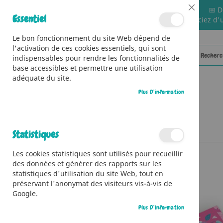
📅 D
Close
Essentiel
🚚 Bénéficiez d'
Cookie
Bar
Le bon fonctionnement du site Web dépend de
l'activation de ces cookies essentiels, qui sont
indispensables pour rendre les fonctionnalités de
base accessibles et permettre une utilisation
adéquate du site.
Plus D’information
CATÉGORIES
Accueil
Mille et une paillettes - Licornes scintillantes
Statistiques
Skip
Les cookies statistiques sont utilisés pour recueillir
to
des données et générer des rapports sur les
the
statistiques d'utilisation du site Web, tout en
end
préservant l'anonymat des visiteurs vis-à-vis de
of
Google.
the
images
Plus D’information
gallery