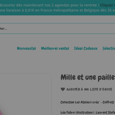
écouvrez dès maintenant nos 2 agendas pour la rentrée !
Cliquez 
une livraison à 0,01€ en France métropolitaine et Belgique dès 35 e
Nouveautés
Meilleures ventes
Idées Cadeaux
Sélecti
Mille et une paille
AJOUTER À MA LISTE D’ENVIE
Collection Les Ateliers créa’ - Coffrets
Léa Fabre (illustrateur)
,
Laurent Stefa