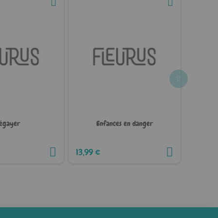
égayer
Enfances en danger
Évaluat
13,99 €
12,99 €