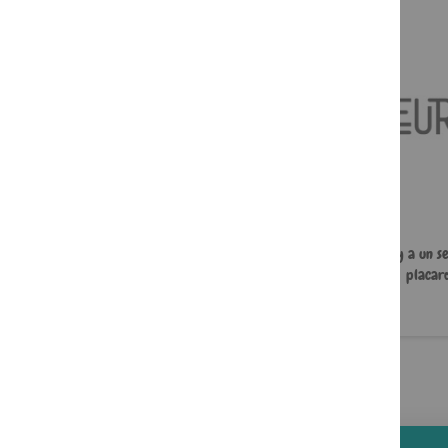
J'ai mal à ma mère
À l'aide, y a un s
placard
22,00 €
5,49 €