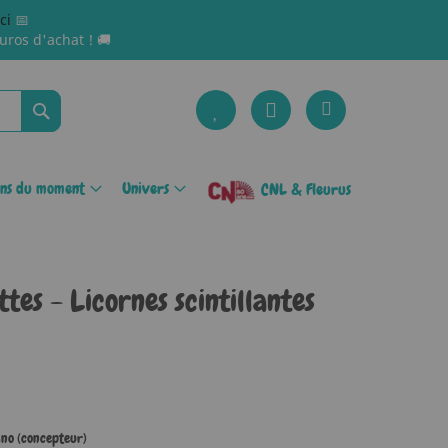
ici
📅
uros d'achat ! 🚚
Rechercher
ons du moment
Univers
CNL & Fleurus
ttes - Licornes scintillantes
no (concepteur)