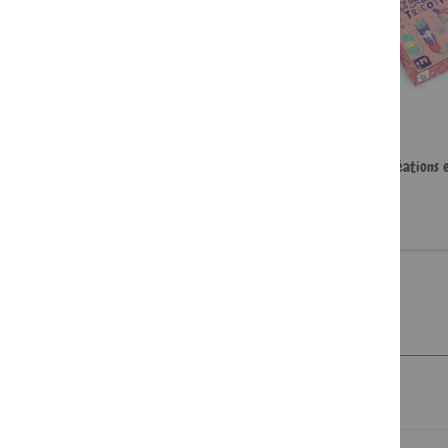
Mille et une paillettes. Mes
Mes créations e
tableaux à décorer
13,99 €
15,99 €