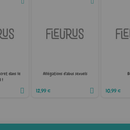
ecret dans le
Allégations d'abus sexuels
B
 !
12,99 €
10,99 €