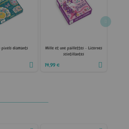
n pixels diamants
Mille et une paillettes - Licornes
Mes
scintillantes
14,99 €
14,99 €