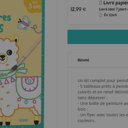
Livre papie
12,99 €
Livré sous 7 jours
En stock
Résumé
Un kit complet pour peindr
- 5 tableaux prêts à peind
colorés et en relief délim
sans dépasser ;
- Une boîte de peinture a
bois ;
- Un flyer avec toutes les
couleurs.