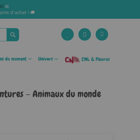
ici
📅
uros d'achat ! 🚚
Rechercher
ons du moment
Univers
CNL & Fleurus
intures – Animaux du monde