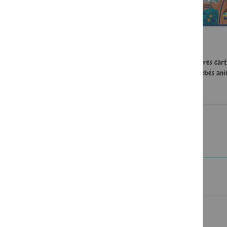
Mes premiers découpages et
Mes premières cart
collages. Drôles d'animaux !
Bébés an
12,99 €
11,99 €