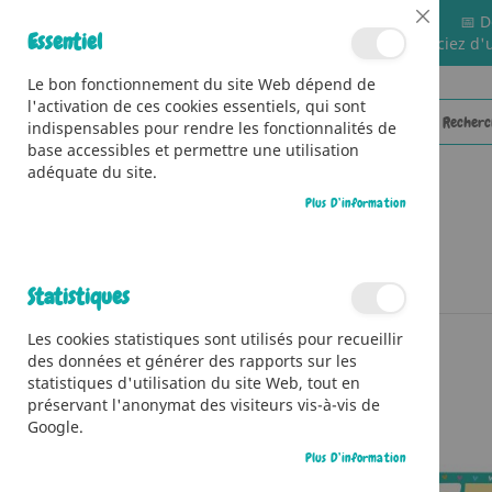
📅 D
Close
Essentiel
🚚 Bénéficiez d'
Cookie
Bar
Le bon fonctionnement du site Web dépend de
l'activation de ces cookies essentiels, qui sont
indispensables pour rendre les fonctionnalités de
base accessibles et permettre une utilisation
adéquate du site.
Plus D’information
CATÉGORIES
Accueil
Mes premières peintures – Animaux du monde
Statistiques
Skip
Les cookies statistiques sont utilisés pour recueillir
to
des données et générer des rapports sur les
the
statistiques d'utilisation du site Web, tout en
end
préservant l'anonymat des visiteurs vis-à-vis de
of
Google.
the
images
Plus D’information
gallery