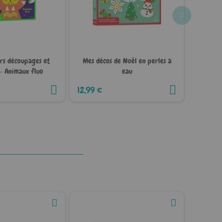
rs découpages et
Mes décos de Noël en perles à
Mes p
 - Animaux fluo
eau
A
12,99 €
12,99 €