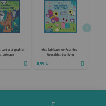
 cartes à gratter -
Mes tableaux en feutrine -
Mes pr
s animaux
Adorables bestioles
dépass
11,99 €
5,99 €