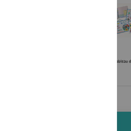
Mes premiers découpages et
Mon tableau d
collages. Drôles d'animaux !
12,99 €
12,99 €