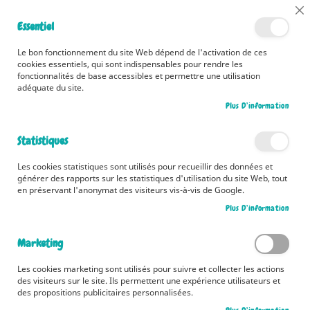
📅 Découvrez dès maintenant nos 2 agendas pour la rentrée !
Cl
Essentiel
Cliquez ici
📅
Co
Ba
🚚 Bénéficiez d'une livraison à 0,01€ en France métropolitaine et
Le bon fonctionnement du site Web dépend de l'activation de ces
Belgique dès 35 euros d'achat ! 🚚
cookies essentiels, qui sont indispensables pour rendre les
fonctionnalités de base accessibles et permettre une utilisation
adéquate du site.
Plus D’information
Rechercher
Statistiques
Accueil
La saga des cubes
Les cookies statistiques sont utilisés pour recueillir des données et
Skip
générer des rapports sur les statistiques d'utilisation du site Web, tout
to
en préservant l'anonymat des visiteurs vis-à-vis de Google.
the
Plus D’information
end
of
the
Marketing
images
gallery
Les cookies marketing sont utilisés pour suivre et collecter les actions
des visiteurs sur le site. Ils permettent une expérience utilisateurs et
des propositions publicitaires personnalisées.