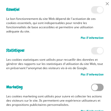
📅 Découvrez dès maintenant nos 2 agendas pour la rentrée !
Cl
Essentiel
Cliquez ici
📅
Co
Ba
🚚 Bénéficiez d'une livraison à 0,01€ en France métropolitaine et
Le bon fonctionnement du site Web dépend de l'activation de ces
Belgique dès 35 euros d'achat ! 🚚
cookies essentiels, qui sont indispensables pour rendre les
fonctionnalités de base accessibles et permettre une utilisation
adéquate du site.
Plus D’information
Rechercher
Statistiques
Accueil
J'apprends à dessiner les voitures et les motos
Les cookies statistiques sont utilisés pour recueillir des données et
Skip
générer des rapports sur les statistiques d'utilisation du site Web, tout
to
en préservant l'anonymat des visiteurs vis-à-vis de Google.
the
Plus D’information
end
of
the
Marketing
images
gallery
Les cookies marketing sont utilisés pour suivre et collecter les actions
des visiteurs sur le site. Ils permettent une expérience utilisateurs et
des propositions publicitaires personnalisées.