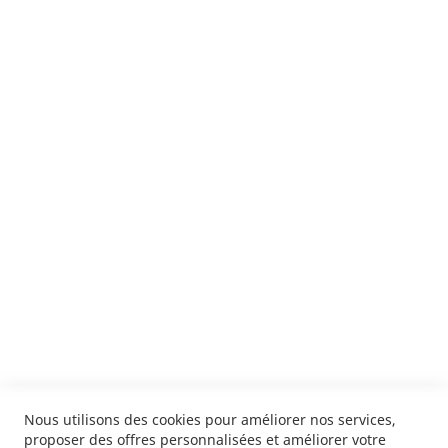
Suivez notre newsletter
Je m'inscris !
ENVOYER
SERVICES
LIVRAISON & PAIEMENT
INFORMATIONS
NOUS CONTACTER
Nous utilisons des cookies pour améliorer nos services,
proposer des offres personnalisées et améliorer votre