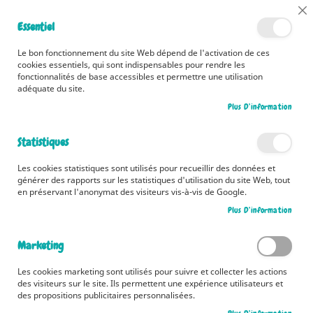
📅 Découvrez dès maintenant nos 2 agendas pour la rentrée !
Cl
Essentiel
Cliquez ici
📅
Co
Ba
🚚 Bénéficiez d'une livraison à 0,01€ en France métropolitaine et
Le bon fonctionnement du site Web dépend de l'activation de ces
Belgique dès 35 euros d'achat ! 🚚
cookies essentiels, qui sont indispensables pour rendre les
fonctionnalités de base accessibles et permettre une utilisation
adéquate du site.
Plus D’information
Rechercher
Statistiques
Accueil
La grande cueillette de la famille Écureuil
Les cookies statistiques sont utilisés pour recueillir des données et
Skip
générer des rapports sur les statistiques d'utilisation du site Web, tout
to
en préservant l'anonymat des visiteurs vis-à-vis de Google.
the
Plus D’information
end
of
the
Marketing
images
gallery
Les cookies marketing sont utilisés pour suivre et collecter les actions
des visiteurs sur le site. Ils permettent une expérience utilisateurs et
des propositions publicitaires personnalisées.