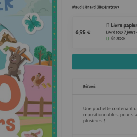
Maud Liénard (illustrateur)
Livre papie
6,95 €
Livré sous 7 jours
En stock
Résumé
Une pochette contenant un
repositionnables, pour s'
plusieurs !