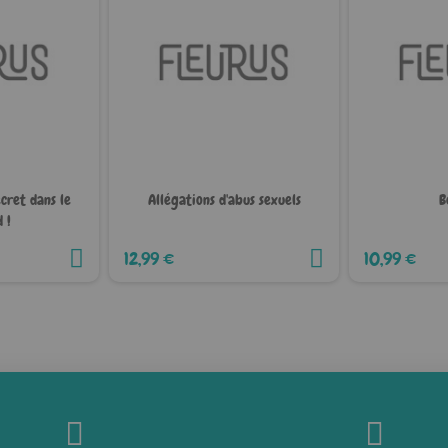
ecret dans le
Allégations d'abus sexuels
B
 !
12,99 €
10,99 €