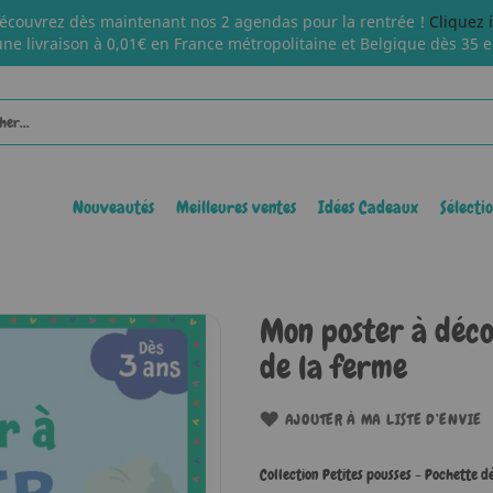
écouvrez dès maintenant nos 2 agendas pour la rentrée !
Cliquez 
une livraison à 0,01€ en France métropolitaine et Belgique dès 35 e
Nouveautés
Meilleures ventes
Idées Cadeaux
Sélecti
Mon poster à déco
de la ferme
AJOUTER À MA LISTE D’ENVIE
Collection Petites pousses - Pochette d