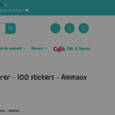
ici
📅
uros d'achat ! 🚚
Rechercher
ons du moment
Univers
CNL & Fleurus
rer - 100 stickers - Animaux
écor + stickers