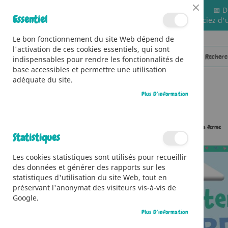
📅 D
Close
Essentiel
🚚 Bénéficiez d'
Cookie
Bar
Le bon fonctionnement du site Web dépend de
l'activation de ces cookies essentiels, qui sont
indispensables pour rendre les fonctionnalités de
base accessibles et permettre une utilisation
adéquate du site.
Plus D’information
CATÉGORIES
Accueil
Mon poster à décorer - 100 stickers - Animaux de la ferme
Statistiques
Skip
Les cookies statistiques sont utilisés pour recueillir
to
des données et générer des rapports sur les
the
statistiques d'utilisation du site Web, tout en
end
préservant l'anonymat des visiteurs vis-à-vis de
of
Google.
the
images
Plus D’information
gallery