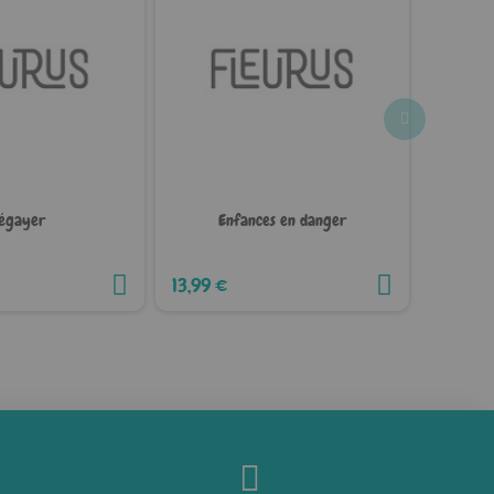
égayer
Enfances en danger
Évaluat
13,99 €
12,99 €