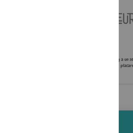
J'ai mal à ma mère
À l'aide, y a un s
placard
22,00 €
5,49 €